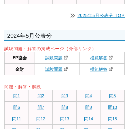
2025年5月公表分 TOP
2024年5月公表分
試験問題・解答の掲載ページ（外部リンク）
FP協会
試験問題
模範解答
金財
試験問題
模範解答
問題・解答・解説
問1
問2
問3
問4
問5
問6
問7
問8
問9
問10
問11
問12
問13
問14
問15