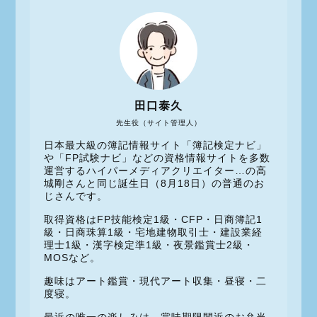
田口泰久
先生役（サイト管理人）
日本最大級の簿記情報サイト「簿記検定ナビ」
や「FP試験ナビ」などの資格情報サイトを多数
運営するハイパーメディアクリエイター…の高
城剛さんと同じ誕生日（8月18日）の普通のお
じさんです。
取得資格はFP技能検定1級・CFP・日商簿記1
級・日商珠算1級・宅地建物取引士・建設業経
理士1級・漢字検定準1級・夜景鑑賞士2級・
MOSなど。
趣味はアート鑑賞・現代アート収集・昼寝・二
度寝。