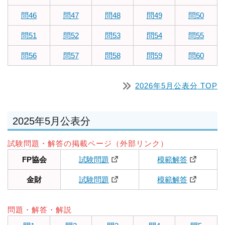
問46
問47
問48
問49
問50
問51
問52
問53
問54
問55
問56
問57
問58
問59
問60
2026年5月公表分 TOP
2025年5月公表分
試験問題・解答の掲載ページ（外部リンク）
FP協会
試験問題
模範解答
金財
試験問題
模範解答
問題・解答・解説