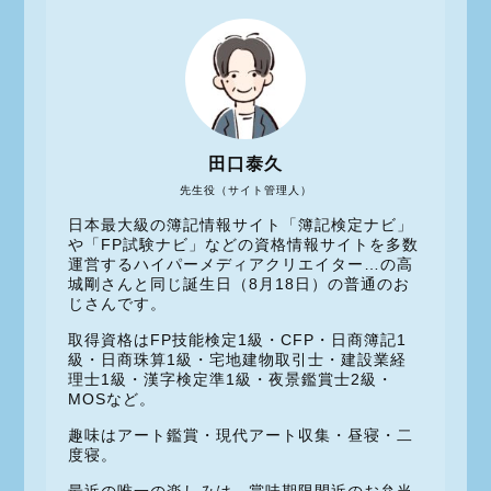
田口泰久
先生役（サイト管理人）
日本最大級の簿記情報サイト「簿記検定ナビ」
や「FP試験ナビ」などの資格情報サイトを多数
運営するハイパーメディアクリエイター…の高
城剛さんと同じ誕生日（8月18日）の普通のお
じさんです。
取得資格はFP技能検定1級・CFP・日商簿記1
級・日商珠算1級・宅地建物取引士・建設業経
理士1級・漢字検定準1級・夜景鑑賞士2級・
MOSなど。
趣味はアート鑑賞・現代アート収集・昼寝・二
度寝。