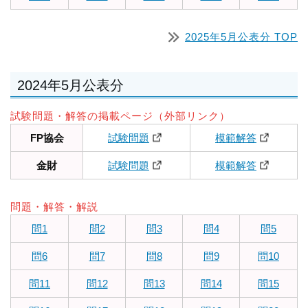
2025年5月公表分 TOP
2024年5月公表分
試験問題・解答の掲載ページ（外部リンク）
FP協会
試験問題
模範解答
金財
試験問題
模範解答
問題・解答・解説
問1
問2
問3
問4
問5
問6
問7
問8
問9
問10
問11
問12
問13
問14
問15