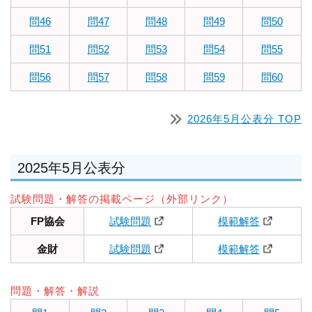
問46
問47
問48
問49
問50
問51
問52
問53
問54
問55
問56
問57
問58
問59
問60
2026年5月公表分 TOP
2025年5月公表分
試験問題・解答の掲載ページ（外部リンク）
FP協会
試験問題
模範解答
金財
試験問題
模範解答
問題・解答・解説