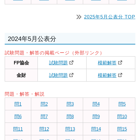
2025年5月公表分 TOP
2024年5月公表分
試験問題・解答の掲載ページ（外部リンク）
FP協会
試験問題
模範解答
金財
試験問題
模範解答
問題・解答・解説
問1
問2
問3
問4
問5
問6
問7
問8
問9
問10
問11
問12
問13
問14
問15