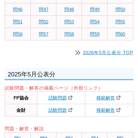
問46
問47
問48
問49
問50
問51
問52
問53
問54
問55
問56
問57
問58
問59
問60
2026年5月公表分 TOP
2025年5月公表分
試験問題・解答の掲載ページ（外部リンク）
FP協会
試験問題
模範解答
金財
試験問題
模範解答
問題・解答・解説