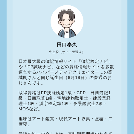
田口泰久
先生役（サイト管理人）
日本最大級の簿記情報サイト「簿記検定ナビ」
や「FP試験ナビ」などの資格情報サイトを多数
運営するハイパーメディアクリエイター…の高
城剛さんと同じ誕生日（8月18日）の普通のお
じさんです。
取得資格はFP技能検定1級・CFP・日商簿記1
級・日商珠算1級・宅地建物取引士・建設業経
理士1級・漢字検定準1級・夜景鑑賞士2級・
MOSなど。
趣味はアート鑑賞・現代アート収集・昼寝・二
度寝。