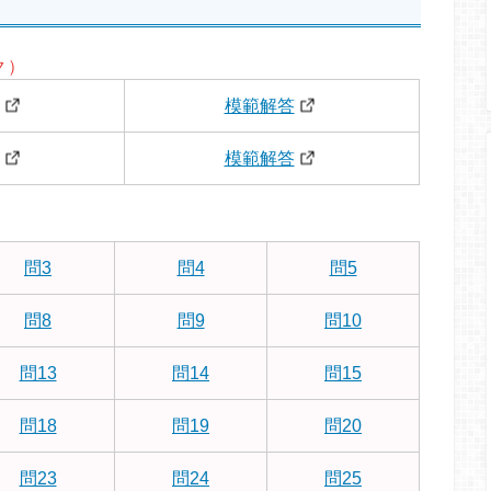
ク）
模範解答
模範解答
問3
問4
問5
問8
問9
問10
問13
問14
問15
問18
問19
問20
問23
問24
問25