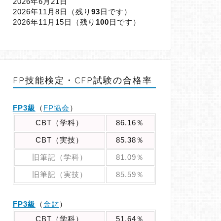
2026年6月21日
2026年11月8日（
残り
93
日です）
2026年11月15日（
残り
100
日です）
FP技能検定・CFP試験の合格率
FP3級
（
FP協会
）
CBT（学科）
86.16％
CBT（実技）
85.38％
旧筆記（学科）
81.09％
旧筆記（実技）
85.59％
FP3級
（
金財
）
CBT（学科）
51.64％