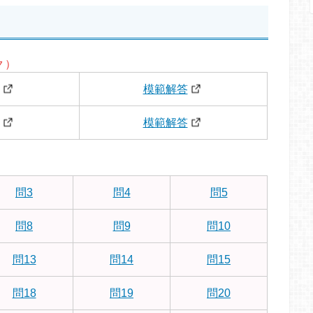
ク）
模範解答
模範解答
問3
問4
問5
問8
問9
問10
問13
問14
問15
問18
問19
問20