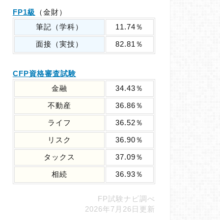
FP1級
（金財）
筆記（学科）
11.74％
面接（実技）
82.81％
CFP資格審査試験
金融
34.43％
不動産
36.86％
ライフ
36.52％
リスク
36.90％
タックス
37.09％
相続
36.93％
FP試験ナビ調べ
2026年7月26日更新