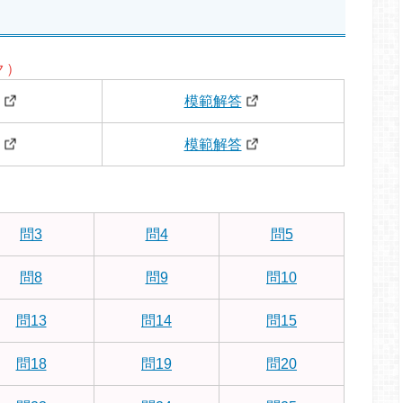
ク）
模範解答
模範解答
問3
問4
問5
問8
問9
問10
問13
問14
問15
問18
問19
問20