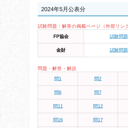
2024年5月公表分
試験問題・解答の掲載ページ（外部リン
FP協会
試験問題
金財
試験問題
問題・解答・解説
問1
問2
問6
問7
問11
問12
問16
問17