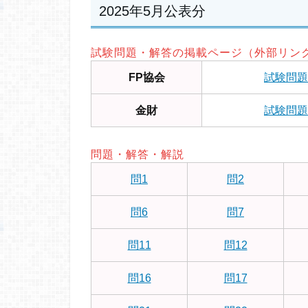
2025年5月公表分
試験問題・解答の掲載ページ（外部リン
FP協会
試験問題
金財
試験問題
問題・解答・解説
問1
問2
問6
問7
問11
問12
問16
問17