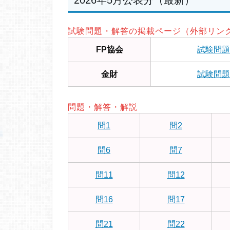
2026年5月公表分（最新）
試験問題・解答の掲載ページ（外部リン
FP協会
試験問題
金財
試験問題
問題・解答・解説
問1
問2
問6
問7
問11
問12
問16
問17
問21
問22