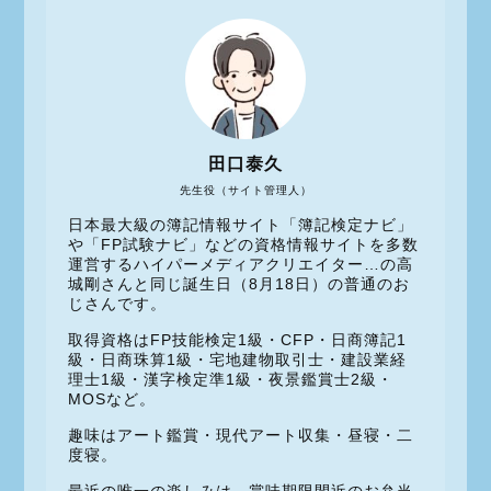
田口泰久
先生役（サイト管理人）
日本最大級の簿記情報サイト「簿記検定ナビ」
や「FP試験ナビ」などの資格情報サイトを多数
運営するハイパーメディアクリエイター…の高
城剛さんと同じ誕生日（8月18日）の普通のお
じさんです。
取得資格はFP技能検定1級・CFP・日商簿記1
級・日商珠算1級・宅地建物取引士・建設業経
理士1級・漢字検定準1級・夜景鑑賞士2級・
MOSなど。
趣味はアート鑑賞・現代アート収集・昼寝・二
度寝。