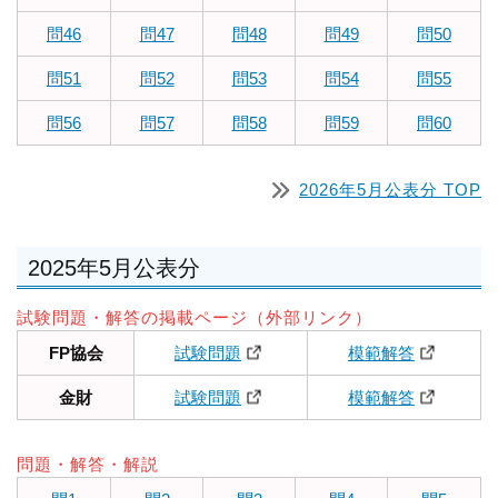
問46
問47
問48
問49
問50
問51
問52
問53
問54
問55
問56
問57
問58
問59
問60
2026年5月公表分 TOP
2025年5月公表分
試験問題・解答の掲載ページ（外部リンク）
FP協会
試験問題
模範解答
金財
試験問題
模範解答
問題・解答・解説