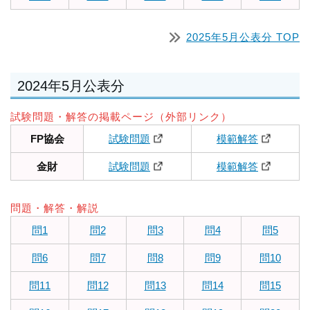
2025年5月公表分 TOP
2024年5月公表分
試験問題・解答の掲載ページ（外部リンク）
FP協会
試験問題
模範解答
金財
試験問題
模範解答
問題・解答・解説
問1
問2
問3
問4
問5
問6
問7
問8
問9
問10
問11
問12
問13
問14
問15