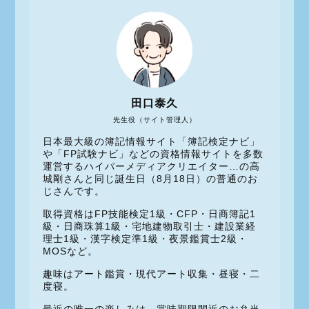
田口泰久
先生役（サイト管理人）
日本最大級の簿記情報サイト「簿記検定ナビ」
や「FP試験ナビ」などの資格情報サイトを多数
運営するハイパーメディアクリエイター…の高
城剛さんと同じ誕生日（8月18日）の普通のお
じさんです。
取得資格はFP技能検定1級・CFP・日商簿記1
級・日商珠算1級・宅地建物取引士・建設業経
理士1級・漢字検定準1級・夜景鑑賞士2級・
MOSなど。
趣味はアート鑑賞・現代アート収集・昼寝・二
度寝。