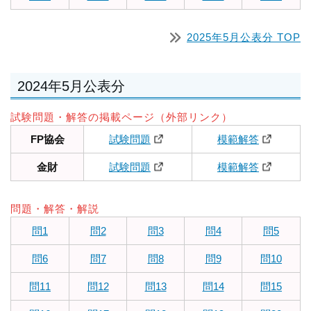
2025年5月公表分 TOP
2024年5月公表分
試験問題・解答の掲載ページ（外部リンク）
FP協会
試験問題
模範解答
金財
試験問題
模範解答
問題・解答・解説
問1
問2
問3
問4
問5
問6
問7
問8
問9
問10
問11
問12
問13
問14
問15