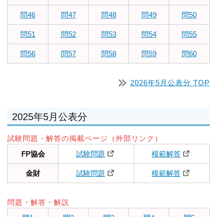
問46
問47
問48
問49
問50
問51
問52
問53
問54
問55
問56
問57
問58
問59
問60
2026年5月公表分 TOP
2025年5月公表分
試験問題・解答の掲載ページ（外部リンク）
FP協会
試験問題
模範解答
金財
試験問題
模範解答
問題・解答・解説